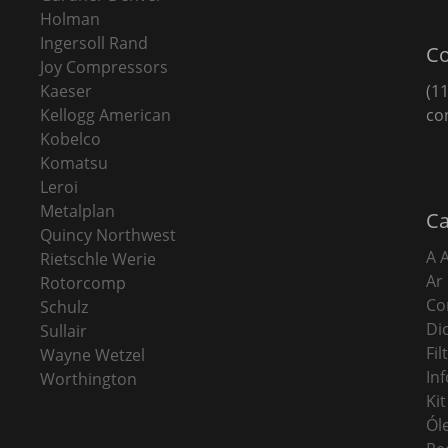
Holman
Ingersoll Rand
Co
Joy Compressors
Kaeser
(11
Kellogg American
co
Kobelco
Komatsu
Leroi
Metalplan
Ca
Quincy Northwest
A 
Rietschle Werie
Ar
Rotorcomp
Co
Schulz
Di
Sullair
Fi
Wayne Wetzel
In
Worthington
Ki
Ól