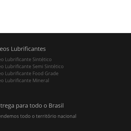
eos Lubrificantes
eo Lubrificante Sintético
eo Lubrificante Semi Sintético
eo Lubrificante Food Grade
eo Lubrificante Mineral
trega para todo o Brasil
endemos todo o território nacional