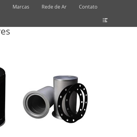
s
Marcas
Rede de Ar
Contato
Header
Toggle
res