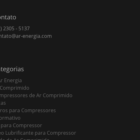
ntato
) 2305 - 5137
ntato@ar-energia.com
tegorias
Ar Energia
 Comprimido
mpressores de Ar Comprimido
cas
ltros para Compressores
formativo
t para Compressor
eo Lubrificante para Compressor