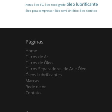
óleo lubrificante
horas
óleo FG
óleo food grade
óleo para compressor
óleo semi sintético
óleo sintético
Páginas
Home
Filtros de Ar
Filtros de Óleo
Filtros Separadores de Ar e Óleo
Óleos Lubrificantes
Marcas
Rede de Ar
Contato