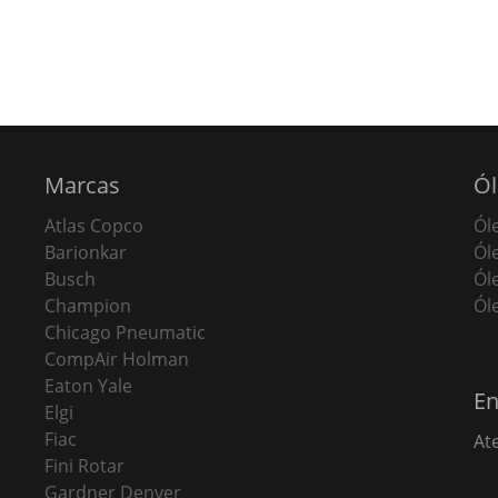
Marcas
Ól
Atlas Copco
Ól
Barionkar
Ól
Busch
Ól
Champion
Ól
Chicago Pneumatic
CompAir Holman
Eaton Yale
En
Elgi
Fiac
At
Fini Rotar
Gardner Denver