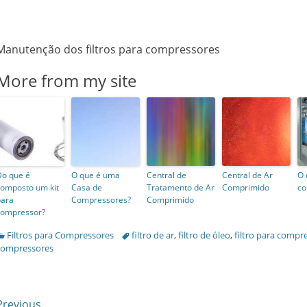
Manutenção dos filtros para compressores
More from my site
Do que é
O que é uma
Central de
Central de Ar
O 
composto um kit
Casa de
Tratamento de Ar
Comprimido
co
para
Compressores?
Comprimido
compressor?
Categories
Filtros para Compressores
Tags
filtro de ar
,
filtro de óleo
,
filtro para compr
compressores
revious