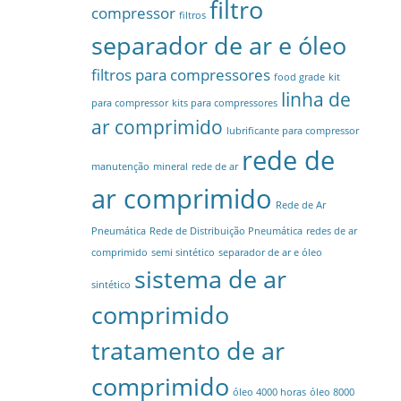
filtro
compressor
filtros
separador de ar e óleo
filtros para compressores
food grade
kit
linha de
para compressor
kits para compressores
ar comprimido
lubrificante para compressor
rede de
manutenção
mineral
rede de ar
ar comprimido
Rede de Ar
Pneumática
Rede de Distribuição Pneumática
redes de ar
comprimido
semi sintético
separador de ar e óleo
sistema de ar
sintético
comprimido
tratamento de ar
comprimido
óleo 4000 horas
óleo 8000