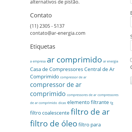
alternativos de pistão.
Contato
(11) 2305 - 5137
contato@ar-energia.com
Etiquetas
ar comprimido
a empresa
ar energia
Casa de Compressores
Central de Ar
Comprimido
compressor de ar
compressor de ar
comprimido
compressores de ar
compressores
elemento filtrante
de ar comprimido
dicas
fg
filtro de ar
filtro coalescente
filtro de óleo
filtro para