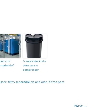
que é ar
A importância do
mprimido?
óleo para o
compressor
essor
,
filtro separador de ar e óleo
,
filtros para
Next →