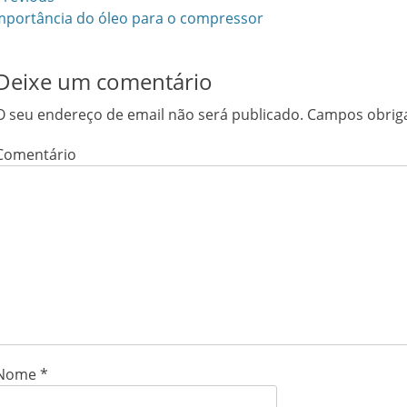
avegação
vious
mportância do óleo para o compressor
Next
e
t:
post:
tigos
Deixe um comentário
O seu endereço de email não será publicado.
Campos obrig
Comentário
Nome
*