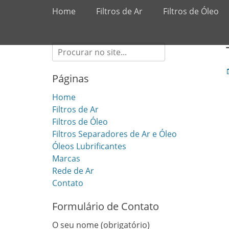
Primary Menu
Skip
Home
Filtros de Ar
Filtros de Óleo
to
content
Search
for:
Páginas
Home
Filtros de Ar
Filtros de Óleo
Filtros Separadores de Ar e Óleo
Óleos Lubrificantes
Marcas
Rede de Ar
Contato
Formulário de Contato
O seu nome (obrigatório)