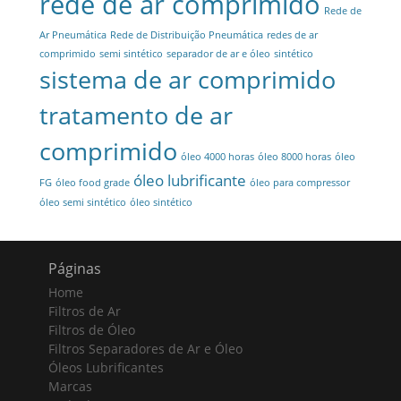
rede de ar comprimido
Rede de
Ar Pneumática
Rede de Distribuição Pneumática
redes de ar
comprimido
semi sintético
separador de ar e óleo
sintético
sistema de ar comprimido
tratamento de ar
comprimido
óleo 4000 horas
óleo 8000 horas
óleo
óleo lubrificante
FG
óleo food grade
óleo para compressor
óleo semi sintético
óleo sintético
Páginas
Home
Filtros de Ar
Filtros de Óleo
Filtros Separadores de Ar e Óleo
Óleos Lubrificantes
Marcas