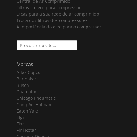
Central de Ar Comprimido
Filtros e óleos para compressor
Dicas para a sua rede de ar comprimido
Troca dos filtros dos compressores
A importância do óleo para o compressor
Search
for:
Marcas
Atlas Copco
Barionkar
Busch
Champion
Chicago Pneumatic
CompAir Holman
Eaton Yale
Elgi
Fiac
Fini Rotar
Gardner Denver