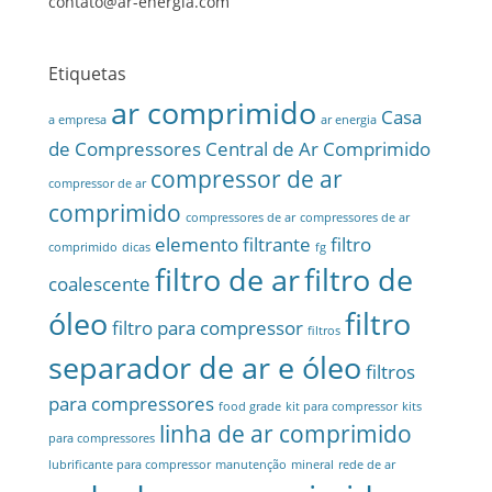
contato@ar-energia.com
Etiquetas
ar comprimido
Casa
a empresa
ar energia
de Compressores
Central de Ar Comprimido
compressor de ar
compressor de ar
comprimido
compressores de ar
compressores de ar
elemento filtrante
filtro
comprimido
dicas
fg
filtro de ar
filtro de
coalescente
óleo
filtro
filtro para compressor
filtros
separador de ar e óleo
filtros
para compressores
food grade
kit para compressor
kits
linha de ar comprimido
para compressores
lubrificante para compressor
manutenção
mineral
rede de ar