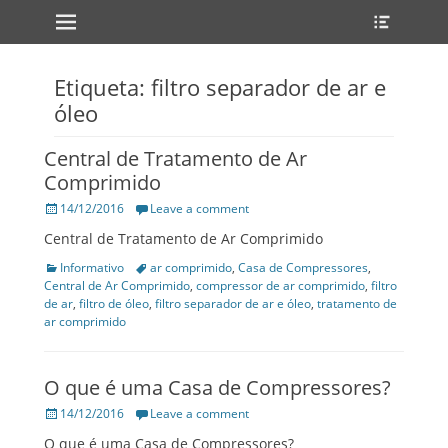
Primary Menu
Heade
Skip
Toggle
to
content
Etiqueta: filtro separador de ar e
óleo
Central de Tratamento de Ar
Comprimido
Posted
14/12/2016
Leave a comment
on
Central de Tratamento de Ar Comprimido
Categories
Informativo
Tags
ar comprimido
,
Casa de Compressores
,
Central de Ar Comprimido
,
compressor de ar comprimido
,
filtro
de ar
,
filtro de óleo
,
filtro separador de ar e óleo
,
tratamento de
ar comprimido
O que é uma Casa de Compressores?
Posted
14/12/2016
Leave a comment
on
O que é uma Casa de Compressores?