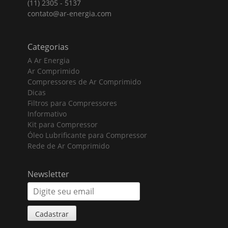
(11) 2305 - 5137
contato@ar-energia.com
Categorias
A Ar Energia
Ar Comprimido
Compressores de Ar Comprimido
Dicas
Filtros para Compressores
Informativo
Kit para Compressor
Óleo Lubrificante para Compressor
Rede de Ar Comprimido
Newsletter