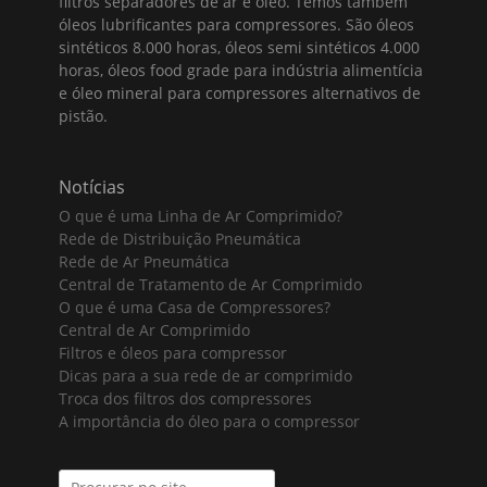
filtros separadores de ar e óleo. Temos também
óleos lubrificantes para compressores. São óleos
sintéticos 8.000 horas, óleos semi sintéticos 4.000
horas, óleos food grade para indústria alimentícia
e óleo mineral para compressores alternativos de
pistão.
Notícias
O que é uma Linha de Ar Comprimido?
Rede de Distribuição Pneumática
Rede de Ar Pneumática
Central de Tratamento de Ar Comprimido
O que é uma Casa de Compressores?
Central de Ar Comprimido
Filtros e óleos para compressor
Dicas para a sua rede de ar comprimido
Troca dos filtros dos compressores
A importância do óleo para o compressor
Search