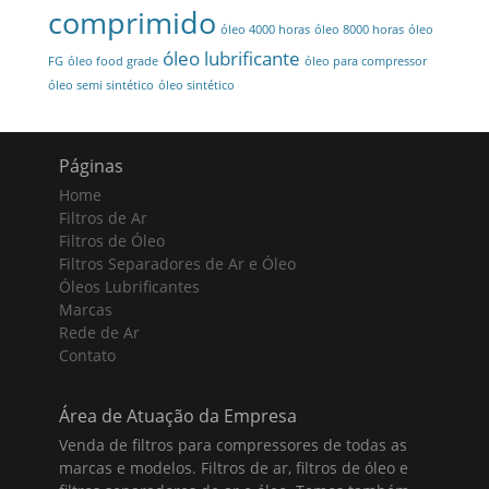
comprimido
óleo 4000 horas
óleo 8000 horas
óleo
óleo lubrificante
FG
óleo food grade
óleo para compressor
óleo semi sintético
óleo sintético
Páginas
Home
Filtros de Ar
Filtros de Óleo
Filtros Separadores de Ar e Óleo
Óleos Lubrificantes
Marcas
Rede de Ar
Contato
Área de Atuação da Empresa
Venda de filtros para compressores de todas as
marcas e modelos. Filtros de ar, filtros de óleo e