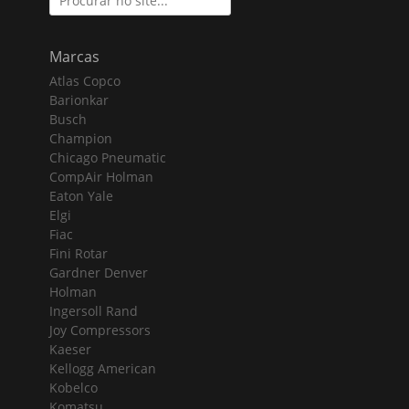
for:
Marcas
Atlas Copco
Barionkar
Busch
Champion
Chicago Pneumatic
CompAir Holman
Eaton Yale
Elgi
Fiac
Fini Rotar
Gardner Denver
Holman
Ingersoll Rand
Joy Compressors
Kaeser
Kellogg American
Kobelco
Komatsu