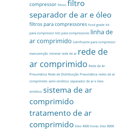
filtro
compressor
filtros
separador de ar e óleo
filtros para compressores
food grade
kit
linha de
para compressor
kits para compressores
ar comprimido
lubrificante para compressor
rede de
manutenção
mineral
rede de ar
ar comprimido
Rede de Ar
Pneumática
Rede de Distribuição Pneumática
redes de ar
comprimido
semi sintético
separador de ar e óleo
sistema de ar
sintético
comprimido
tratamento de ar
comprimido
óleo 4000 horas
óleo 8000