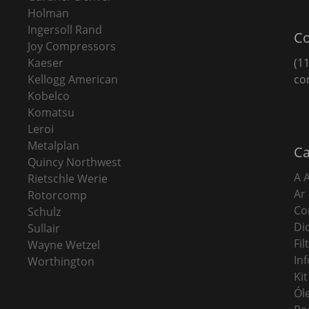
Holman
Ingersoll Rand
Co
Joy Compressors
Kaeser
(11
Kellogg American
co
Kobelco
Komatsu
Leroi
Metalplan
Ca
Quincy Northwest
A 
Rietschle Werie
Ar
Rotorcomp
Co
Schulz
Di
Sullair
Fi
Wayne Wetzel
In
Worthington
Ki
Ól