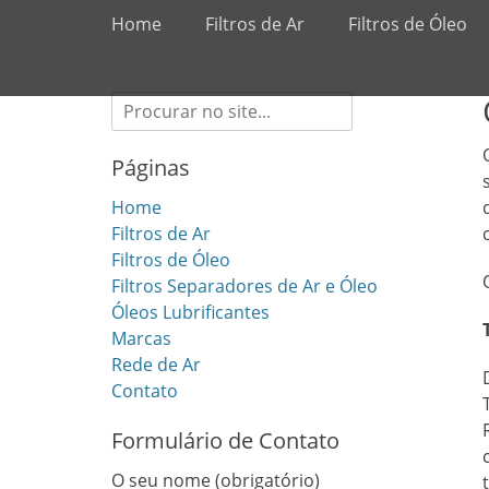
Primary Menu
Skip
Home
Filtros de Ar
Filtros de Óleo
to
content
Search
for:
Páginas
Home
Filtros de Ar
Filtros de Óleo
Filtros Separadores de Ar e Óleo
Óleos Lubrificantes
Marcas
Rede de Ar
Contato
Formulário de Contato
O seu nome (obrigatório)