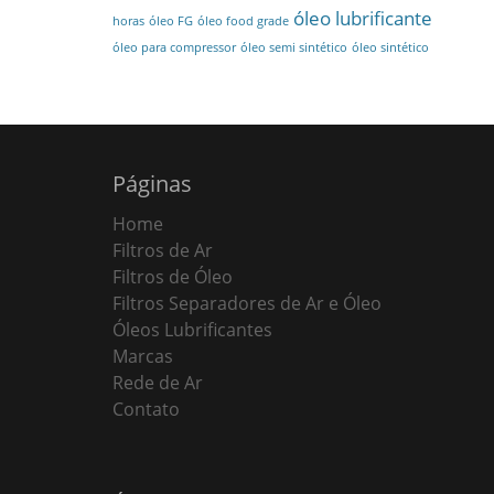
óleo lubrificante
horas
óleo FG
óleo food grade
óleo para compressor
óleo semi sintético
óleo sintético
Páginas
Home
Filtros de Ar
Filtros de Óleo
Filtros Separadores de Ar e Óleo
Óleos Lubrificantes
Marcas
Rede de Ar
Contato