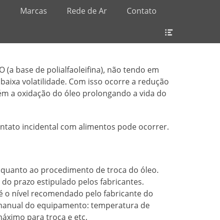
s
Marcas
Rede de Ar
Contato
Header
Toggle
 (a base de polialfaoleifina), não tendo em
aixa volatilidade. Com isso ocorre a redução
ém a oxidação do óleo prolongando a vida do
ontato incidental com alimentos pode ocorrer.
 quanto ao procedimento de troca do óleo.
 do prazo estipulado pelos fabricantes.
té o nível recomendado pelo fabricante do
manual do equipamento: temperatura de
áximo para troca e etc.