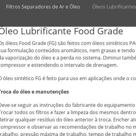
Filtros Separadores de Ar e Óleo
Óleos Lubrificante
Óleo Lubrificante Food Grade
Os óleos Food Grade (FG) são feitos com óleos sintéticos PAO
sua formulação conteúdos aromáticos, nem graxas e tendo b
da vaporização do óleo e a perda no sistema. Diminui tamb
compressor e estendendo o intervalo de drenagem.
O óleo sintético FG é feito para uso em aplicações onde o c
Troca do óleo e manutenções
Deve-se seguir as instruções do fabricante do equipamento
Trocar todos os filtros e fazer a limpeza dos mesmos dentro
Retirar qualquer resíduo do óleo anterior à troca. Encher a
compressor e observar as recomendações de trabalho no 
trabalho, pressão máxima de trabalho, tempo de trabalho m