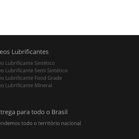
eos Lubrificantes
eo Lubrificante Sintético
eo Lubrificante Semi Sintético
eo Lubrificante Food Grade
eo Lubrificante Mineral
trega para todo o Brasil
endemos todo o território nacional