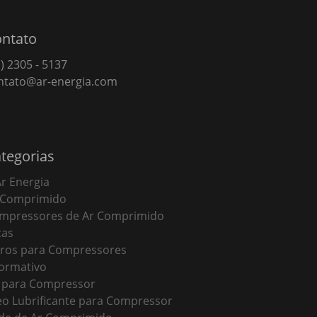
ntato
) 2305 - 5137
ntato@ar-energia.com
tegorias
Ar Energia
 Comprimido
mpressores de Ar Comprimido
cas
ltros para Compressores
formativo
t para Compressor
eo Lubrificante para Compressor