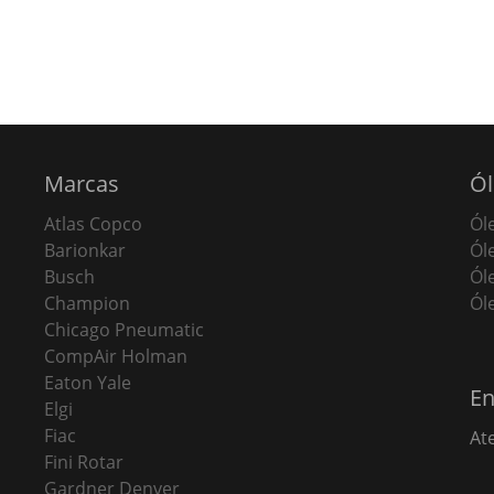
Marcas
Ól
Atlas Copco
Ól
Barionkar
Ól
Busch
Ól
Champion
Ól
Chicago Pneumatic
CompAir Holman
Eaton Yale
En
Elgi
Fiac
At
Fini Rotar
Gardner Denver