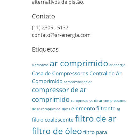
alternativos de pistão.
Contato
(11) 2305 - 5137
contato@ar-energia.com
Etiquetas
ar comprimido
a empresa
ar energia
Casa de Compressores
Central de Ar
Comprimido
compressor de ar
compressor de ar
comprimido
compressores de ar
compressores
elemento filtrante
de ar comprimido
dicas
fg
filtro de ar
filtro coalescente
filtro de óleo
filtro para