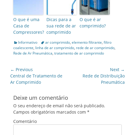
O que é uma
Dicas para a
O que é ar
Casa de
sua rede de ar
comprimido?
Compressores?
comprimido
Categories
Informativo
Tags
ar comprimido
,
elemento filtrante
,
filtro
coalescente
,
linha de ar comprimido
,
rede de ar comprimido
,
Rede de Ar Pneumática
,
tratamento de ar comprimido
Navegação
← Previous
Next →
de
Previous
Central de Tratamento de
Next
Rede de Distribuição
post:
Ar Comprimido
post:
Pneumática
artigos
Deixe um comentário
O seu endereço de email não será publicado.
Campos obrigatórios marcados com
*
Comentário