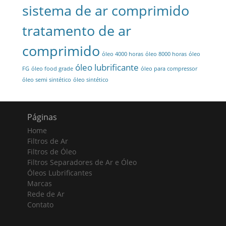
sistema de ar comprimido
tratamento de ar
comprimido
óleo 4000 horas
óleo 8000 horas
óleo
óleo lubrificante
FG
óleo food grade
óleo para compressor
óleo semi sintético
óleo sintético
Páginas
Home
Filtros de Ar
Filtros de Óleo
Filtros Separadores de Ar e Óleo
Óleos Lubrificantes
Marcas
Rede de Ar
Contato