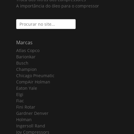
A importância do óleo para o compressor
Search
for:
Marcas
Atlas Copco
Barionkar
Busch
Champion
Chicago Pneumatic
CompAir Holman
Eaton Yale
Elgi
Fiac
Fini Rotar
Gardner Denver
Holman
Ingersoll Rand
Joy Compressors