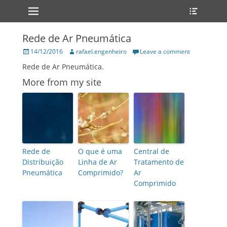
Primary Menu
Heade
Skip
Toggle
to
content
Rede de Ar Pneumática
Posted
14/12/2016
Author
rafael.engenheiro
Leave a comment
on
Rede de Ar Pneumática.
More from my site
Rede de
O que é uma
Central de
Distribuição
Linha de Ar
Tratamento de
Pneumática
Comprimido?
Ar
Comprimido