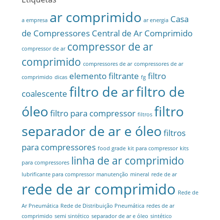
ar comprimido
Casa
a empresa
ar energia
de Compressores
Central de Ar Comprimido
compressor de ar
compressor de ar
comprimido
compressores de ar
compressores de ar
elemento filtrante
filtro
comprimido
dicas
fg
filtro de ar
filtro de
coalescente
óleo
filtro
filtro para compressor
filtros
separador de ar e óleo
filtros
para compressores
food grade
kit para compressor
kits
linha de ar comprimido
para compressores
lubrificante para compressor
manutenção
mineral
rede de ar
rede de ar comprimido
Rede de
Ar Pneumática
Rede de Distribuição Pneumática
redes de ar
comprimido
semi sintético
separador de ar e óleo
sintético