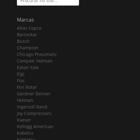
for:
Marcas
Atlas Copco
Barionkar
Busch
Champion
Chicago Pneumatic
CompAir Holman
Eaton Yale
Elgi
Fiac
Fini Rotar
Gardner Denver
Holman
Ingersoll Rand
Joy Compressors
Kaeser
Kellogg American
Kobelco
Komatsu