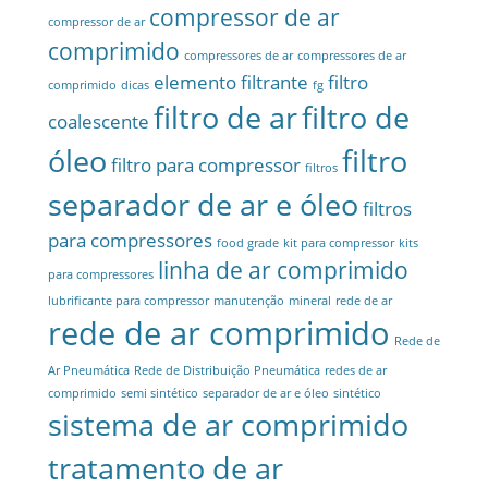
compressor de ar
compressor de ar
comprimido
compressores de ar
compressores de ar
elemento filtrante
filtro
comprimido
dicas
fg
filtro de ar
filtro de
coalescente
óleo
filtro
filtro para compressor
filtros
separador de ar e óleo
filtros
para compressores
food grade
kit para compressor
kits
linha de ar comprimido
para compressores
lubrificante para compressor
manutenção
mineral
rede de ar
rede de ar comprimido
Rede de
Ar Pneumática
Rede de Distribuição Pneumática
redes de ar
comprimido
semi sintético
separador de ar e óleo
sintético
sistema de ar comprimido
tratamento de ar