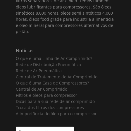
filtros separadores de ar e óleo. Temos também
óleos lubrificantes para compressores. São óleos
sintéticos 8.000 horas, óleos semi sintéticos 4.000
horas, óleos food grade para indústria alimentícia
e óleo mineral para compressores alternativos de
pistão.
Notícias
O que é uma Linha de Ar Comprimido?
Rede de Distribuição Pneumática
Rede de Ar Pneumática
Central de Tratamento de Ar Comprimido
O que é uma Casa de Compressores?
Central de Ar Comprimido
Filtros e óleos para compressor
Dicas para a sua rede de ar comprimido
Troca dos filtros dos compressores
A importância do óleo para o compressor
Search