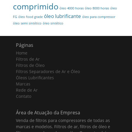
comprimido
óleo 4000 horas
óleo 8000 horas
óleo
óleo lubrificante
FG
óleo food grade
óleo para compressor
óleo semi sintético
óleo sintético
Páginas
Home
Filtros de Ar
Filtros de Óleo
Filtros Separadores de Ar e Óleo
Óleos Lubrificantes
Marcas
Rede de Ar
Contato
Área de Atuação da Empresa
Venda de filtros para compressores de todas as
marcas e modelos. Filtros de ar, filtros de óleo e