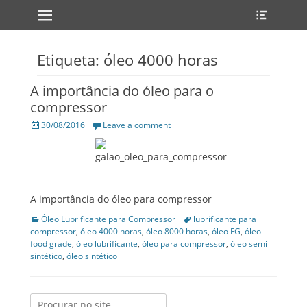
Primary Menu
Heade
Skip
Toggle
to
content
Etiqueta: óleo 4000 horas
A importância do óleo para o
compressor
Posted
30/08/2016
Leave a comment
on
A importância do óleo para compressor
Categories
Óleo Lubrificante para Compressor
Tags
lubrificante para
compressor
,
óleo 4000 horas
,
óleo 8000 horas
,
óleo FG
,
óleo
food grade
,
óleo lubrificante
,
óleo para compressor
,
óleo semi
sintético
,
óleo sintético
Search