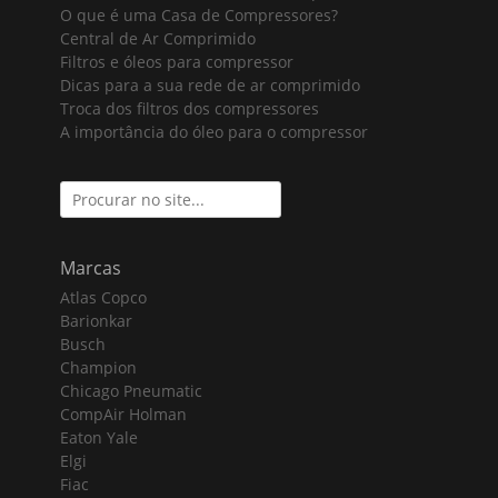
O que é uma Casa de Compressores?
Central de Ar Comprimido
Filtros e óleos para compressor
Dicas para a sua rede de ar comprimido
Troca dos filtros dos compressores
A importância do óleo para o compressor
Search
for:
Marcas
Atlas Copco
Barionkar
Busch
Champion
Chicago Pneumatic
CompAir Holman
Eaton Yale
Elgi
Fiac