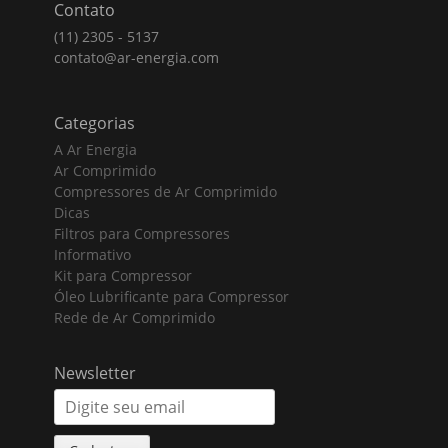
Contato
(11) 2305 - 5137
contato@ar-energia.com
Categorias
A Ar Energia
Ar Comprimido
Compressores de Ar Comprimido
Dicas
Filtros para Compressores
Informativo
Kit para Compressor
Óleo Lubrificante para Compressor
Rede de Ar Comprimido
Newsletter