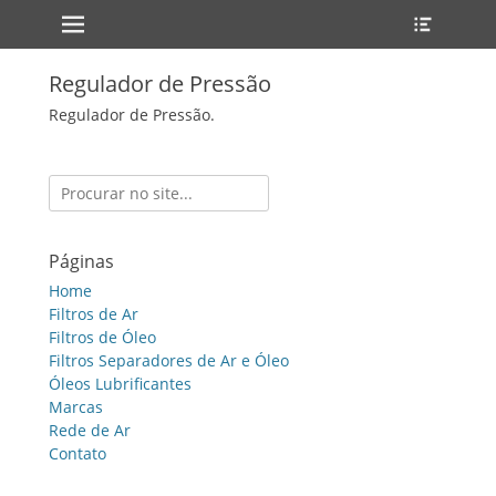
Primary Menu
Heade
Skip
Toggle
to
content
Regulador de Pressão
Regulador de Pressão.
Search
for:
Páginas
Home
Filtros de Ar
Filtros de Óleo
Filtros Separadores de Ar e Óleo
Óleos Lubrificantes
Marcas
Rede de Ar
Contato