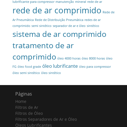
lubrificante para compressor
manutenção
mineral
rede de ar
rede de ar comprimido
Rede de
Ar Pneumática
Rede de Distribuição Pneumática
redes de ar
comprimido
semi sintético
separador de ar e óleo
sintético
sistema de ar comprimido
tratamento de ar
comprimido
óleo 4000 horas
óleo 8000 horas
óleo
óleo lubrificante
FG
óleo food grade
óleo para compressor
óleo semi sintético
óleo sintético
Páginas
Home
Filtros de Ar
Filtros de Óleo
Filtros Separadores de Ar e Óleo
Óleos Lubrificantes