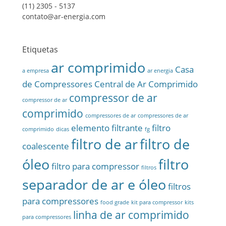
(11) 2305 - 5137
contato@ar-energia.com
Etiquetas
ar comprimido
Casa
a empresa
ar energia
de Compressores
Central de Ar Comprimido
compressor de ar
compressor de ar
comprimido
compressores de ar
compressores de ar
elemento filtrante
filtro
comprimido
dicas
fg
filtro de ar
filtro de
coalescente
óleo
filtro
filtro para compressor
filtros
separador de ar e óleo
filtros
para compressores
food grade
kit para compressor
kits
linha de ar comprimido
para compressores