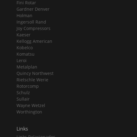
Fini Rotar
Gardner Denver
Holman
Ingersoll Rand
Joy Compressors
Kaeser
Kellogg American
Kobelco
Komatsu
Leroi
Metalplan
Quincy Northwest
Rietschle Werie
Rotorcomp
Schulz
Sullair
Wayne Wetzel
Worthington
Links
Links Relacionados