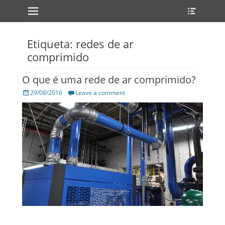
Primary Menu
Heade
Skip
Toggle
to
content
Etiqueta: redes de ar
comprimido
O que é uma rede de ar comprimido?
Posted
29/08/2016
Leave a comment
on