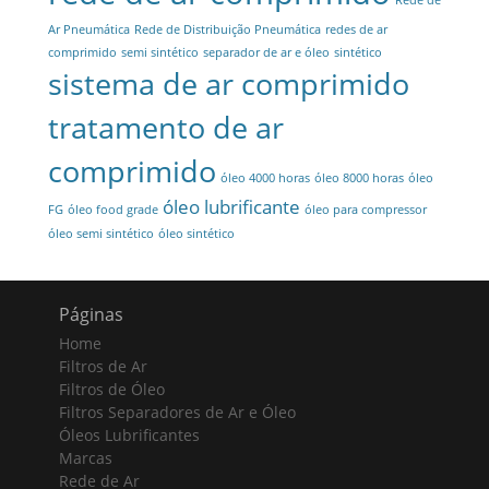
Rede de
Ar Pneumática
Rede de Distribuição Pneumática
redes de ar
comprimido
semi sintético
separador de ar e óleo
sintético
sistema de ar comprimido
tratamento de ar
comprimido
óleo 4000 horas
óleo 8000 horas
óleo
óleo lubrificante
FG
óleo food grade
óleo para compressor
óleo semi sintético
óleo sintético
Páginas
Home
Filtros de Ar
Filtros de Óleo
Filtros Separadores de Ar e Óleo
Óleos Lubrificantes
Marcas
Rede de Ar