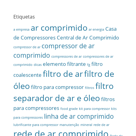
Etiquetas
ar comprimido
Casa
a empresa
ar energia
de Compressores
Central de Ar Comprimido
compressor de ar
compressor de ar
comprimido
compressores de ar
compressores de ar
elemento filtrante
filtro
comprimido
dicas
fg
filtro de ar
filtro de
coalescente
óleo
filtro
filtro para compressor
filtros
separador de ar e óleo
filtros
para compressores
food grade
kit para compressor
kits
linha de ar comprimido
para compressores
lubrificante para compressor
manutenção
mineral
rede de ar
rede de ar comprimido