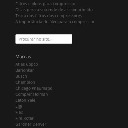
Filtros e óleos para compressor
Dicas para a sua rede de ar comprimido
Troca dos filtros dos compressores
A importância do óleo para o compressor
Search
for:
Marcas
Atlas Copco
Barionkar
Busch
Champion
Chicago Pneumatic
CompAir Holman
Eaton Yale
Elgi
Fiac
Fini Rotar
Gardner Denver