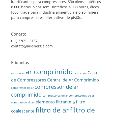
lubrificantes para compressores. São óleos sintéticos
8.000 horas, óleos semi sintéticos 4.000 horas, óleos
food grade para indústria alimentícia e óleo mineral
para compressores alternativos de pistão.
Contato
(11) 2305 - 5137
contato@ar-energia.com
Etiquetas
ar comprimido
Casa
a empresa
ar energia
de Compressores
Central de Ar Comprimido
compressor de ar
compressor de ar
comprimido
compressores de ar
compressores de ar
elemento filtrante
filtro
comprimido
dicas
fg
filtro de ar
filtro de
coalescente