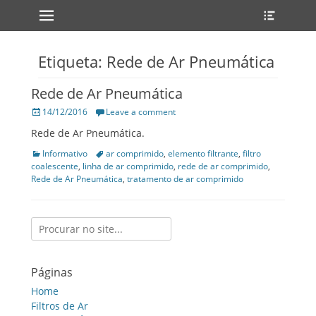
Primary Menu
Heade
Skip
Toggle
to
content
Etiqueta: Rede de Ar Pneumática
Rede de Ar Pneumática
Posted
14/12/2016
Leave a comment
on
Rede de Ar Pneumática.
Categories
Informativo
Tags
ar comprimido
,
elemento filtrante
,
filtro
coalescente
,
linha de ar comprimido
,
rede de ar comprimido
,
Rede de Ar Pneumática
,
tratamento de ar comprimido
Search
for:
Páginas
Home
Filtros de Ar