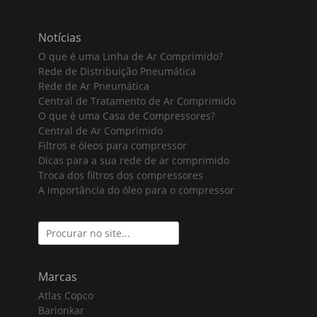
Notícias
O que é uma Linha de Ar Comprimido?
Rede de Distribuição Pneumática
Rede de Ar Pneumática
Central de Tratamento de Ar Comprimido
O que é uma Casa de Compressores?
Central de Ar Comprimido
Filtros e óleos para compressor
Dicas para a sua rede de ar comprimido
Troca dos filtros dos compressores
A importância do óleo para o compressor
Search
for:
Marcas
Atlas Copco
Barionkar