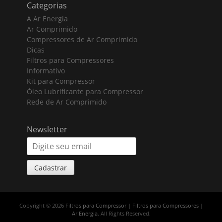
Categorias
A Ar Energia
Ar Comprimido
Compressores de Ar Comprimido
Dicas
Filtros para Compressores
Informativo
Kit para Compressor
Óleo Lubrificante para Compressor
Rede de Ar Comprimido
Newsletter
Copyright © 2026
Filtros para Compressor | Filtros para Compressores |
Ar Energia
. All Rights Reserved.