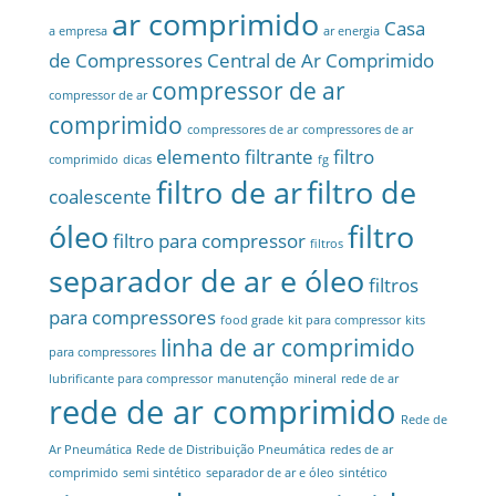
ar comprimido
Casa
a empresa
ar energia
de Compressores
Central de Ar Comprimido
compressor de ar
compressor de ar
comprimido
compressores de ar
compressores de ar
elemento filtrante
filtro
comprimido
dicas
fg
filtro de ar
filtro de
coalescente
óleo
filtro
filtro para compressor
filtros
separador de ar e óleo
filtros
para compressores
food grade
kit para compressor
kits
linha de ar comprimido
para compressores
lubrificante para compressor
manutenção
mineral
rede de ar
rede de ar comprimido
Rede de
Ar Pneumática
Rede de Distribuição Pneumática
redes de ar
comprimido
semi sintético
separador de ar e óleo
sintético