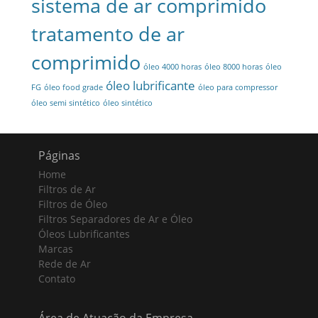
sistema de ar comprimido
tratamento de ar
comprimido
óleo 4000 horas
óleo 8000 horas
óleo
óleo lubrificante
FG
óleo food grade
óleo para compressor
óleo semi sintético
óleo sintético
Páginas
Home
Filtros de Ar
Filtros de Óleo
Filtros Separadores de Ar e Óleo
Óleos Lubrificantes
Marcas
Rede de Ar
Contato
Área de Atuação da Empresa