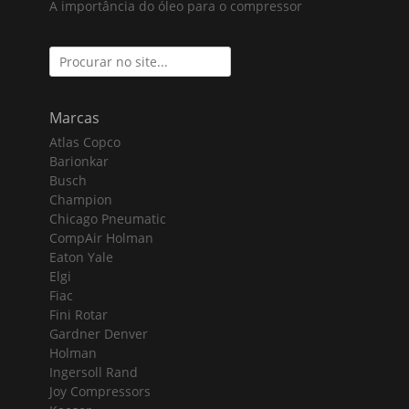
A importância do óleo para o compressor
Search
for:
Marcas
Atlas Copco
Barionkar
Busch
Champion
Chicago Pneumatic
CompAir Holman
Eaton Yale
Elgi
Fiac
Fini Rotar
Gardner Denver
Holman
Ingersoll Rand
Joy Compressors