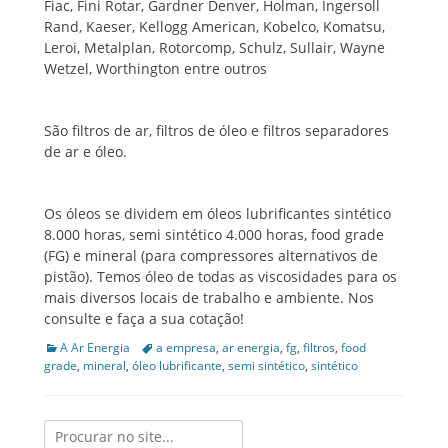
Fiac, Fini Rotar, Gardner Denver, Holman, Ingersoll
Rand, Kaeser, Kellogg American, Kobelco, Komatsu,
Leroi, Metalplan, Rotorcomp, Schulz, Sullair, Wayne
Wetzel, Worthington entre outros
São filtros de ar, filtros de óleo e filtros separadores
de ar e óleo.
Os óleos se dividem em óleos lubrificantes sintético
8.000 horas, semi sintético 4.000 horas, food grade
(FG) e mineral (para compressores alternativos de
pistão). Temos óleo de todas as viscosidades para os
mais diversos locais de trabalho e ambiente. Nos
consulte e faça a sua cotação!
Categories
A Ar Energia
Tags
a empresa
,
ar energia
,
fg
,
filtros
,
food
grade
,
mineral
,
óleo lubrificante
,
semi sintético
,
sintético
Search