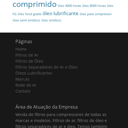
comprimido
óleo 4000 horas
óleo 8000 horas
óleo
óleo lubrificante
FG
óleo food grade
óleo para compressor
óleo semi sintético
óleo sintético
Páginas
Home
Filtros de Ar
Filtros de Óleo
Filtros Separadores de Ar e Óleo
Óleos Lubrificantes
Marcas
Rede de Ar
Contato
Área de Atuação da Empresa
Venda de filtros para compressores de todas as
marcas e modelos. Filtros de ar, filtros de óleo e
filtros separadores de ar e óleo. Temos também