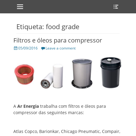
Primary Menu
Heade
Skip
Toggle
to
content
Etiqueta: food grade
Filtros e óleos para compressor
Posted
05/09/2016
Leave a comment
on
A
Ar Energia
trabalha com filtros e óleos para
compressor das seguintes marcas:
Atlas Copco, Barionkar, Chicago Pneumatic, Compair,