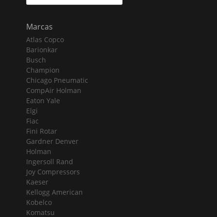
for:
Marcas
Atlas Copco
Barionkar
Busch
Champion
Chicago Pneumatic
CompAir Holman
Eaton Yale
Elgi
Fiac
Fini Rotar
Gardner Denver
Holman
Ingersoll Rand
Joy Compressors
Kaeser
Kellogg American
Kobelco
Komatsu