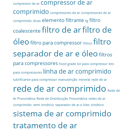
compressor de ar
compressor de ar
comprimido
compressores de ar
compressores de ar
elemento filtrante
filtro
comprimido
dicas
fg
filtro de ar
filtro de
coalescente
óleo
filtro
filtro para compressor
filtros
separador de ar e óleo
filtros
para compressores
food grade
kit para compressor
kits
linha de ar comprimido
para compressores
lubrificante para compressor
manutenção
mineral
rede de ar
rede de ar comprimido
Rede de
Ar Pneumática
Rede de Distribuição Pneumática
redes de ar
comprimido
semi sintético
separador de ar e óleo
sintético
sistema de ar comprimido
tratamento de ar