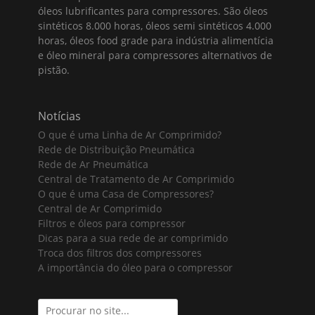
óleos lubrificantes para compressores. São óleos
sintéticos 8.000 horas, óleos semi sintéticos 4.000
horas, óleos food grade para indústria alimentícia
e óleo mineral para compressores alternativos de
pistão.
Notícias
O que é uma Linha de Ar Comprimido?
Rede de Distribuição Pneumática
Rede de Ar Pneumática
Central de Tratamento de Ar Comprimido
O que é uma Casa de Compressores?
Central de Ar Comprimido
Filtros e óleos para compressor
Dicas para a sua rede de ar comprimido
Troca dos filtros dos compressores
A importância do óleo para o compressor
Search