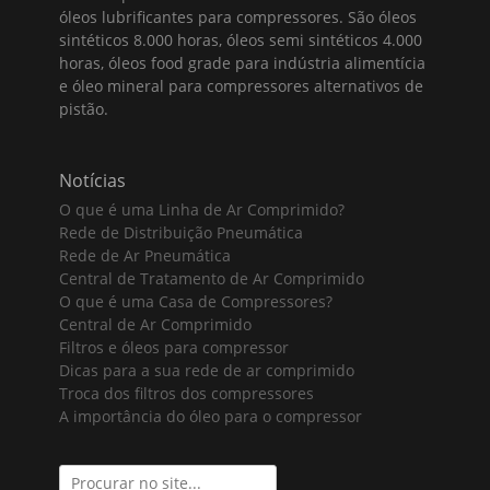
óleos lubrificantes para compressores. São óleos
sintéticos 8.000 horas, óleos semi sintéticos 4.000
horas, óleos food grade para indústria alimentícia
e óleo mineral para compressores alternativos de
pistão.
Notícias
O que é uma Linha de Ar Comprimido?
Rede de Distribuição Pneumática
Rede de Ar Pneumática
Central de Tratamento de Ar Comprimido
O que é uma Casa de Compressores?
Central de Ar Comprimido
Filtros e óleos para compressor
Dicas para a sua rede de ar comprimido
Troca dos filtros dos compressores
A importância do óleo para o compressor
Search