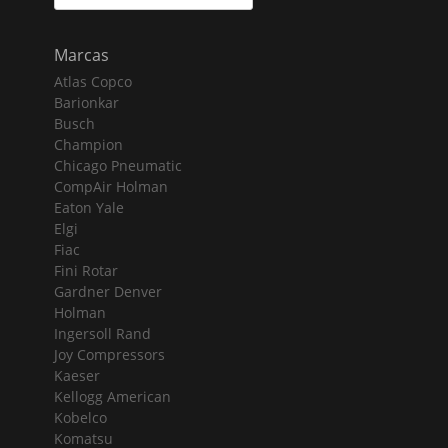
for:
Marcas
Atlas Copco
Barionkar
Busch
Champion
Chicago Pneumatic
CompAir Holman
Eaton Yale
Elgi
Fiac
Fini Rotar
Gardner Denver
Holman
Ingersoll Rand
Joy Compressors
Kaeser
Kellogg American
Kobelco
Komatsu