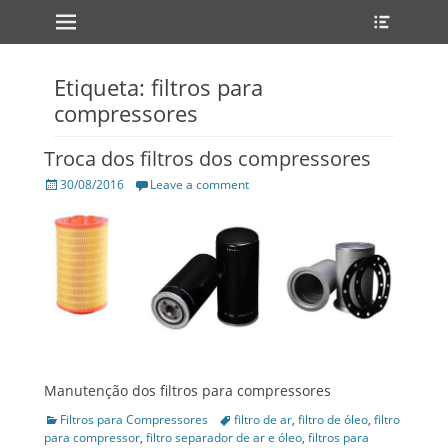
Primary Menu
Heade
Skip
Toggle
to
content
Etiqueta: filtros para
compressores
Troca dos filtros dos compressores
Posted
30/08/2016
Leave a comment
on
Manutenção dos filtros para compressores
Categories
Filtros para Compressores
Tags
filtro de ar
,
filtro de óleo
,
filtro
para compressor
,
filtro separador de ar e óleo
,
filtros para