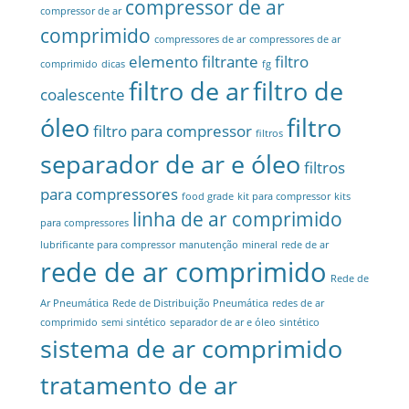
compressor de ar
compressor de ar
comprimido
compressores de ar
compressores de ar
elemento filtrante
filtro
comprimido
dicas
fg
filtro de ar
filtro de
coalescente
óleo
filtro
filtro para compressor
filtros
separador de ar e óleo
filtros
para compressores
food grade
kit para compressor
kits
linha de ar comprimido
para compressores
lubrificante para compressor
manutenção
mineral
rede de ar
rede de ar comprimido
Rede de
Ar Pneumática
Rede de Distribuição Pneumática
redes de ar
comprimido
semi sintético
separador de ar e óleo
sintético
sistema de ar comprimido
tratamento de ar