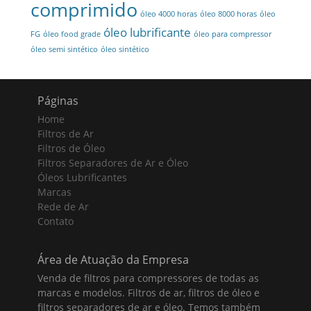
comprimido
óleo 4000 horas
óleo 8000 horas
óleo
óleo lubrificante
FG
óleo food grade
óleo para compressor
óleo semi sintético
óleo sintético
Páginas
Home
Filtros de Ar
Filtros de Óleo
Filtros Separadores de Ar e Óleo
Óleos Lubrificantes
Marcas
Rede de Ar
Contato
Área de Atuação da Empresa
Venda de filtros para compressores de todas as
marcas e modelos. Filtros de ar, filtros de óleo e
filtros separadores de ar e óleo. Temos também