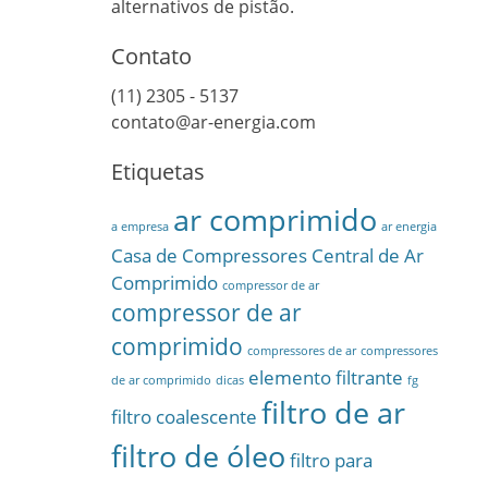
alternativos de pistão.
Contato
(11) 2305 - 5137
contato@ar-energia.com
Etiquetas
ar comprimido
a empresa
ar energia
Casa de Compressores
Central de Ar
Comprimido
compressor de ar
compressor de ar
comprimido
compressores de ar
compressores
elemento filtrante
de ar comprimido
dicas
fg
filtro de ar
filtro coalescente
filtro de óleo
filtro para