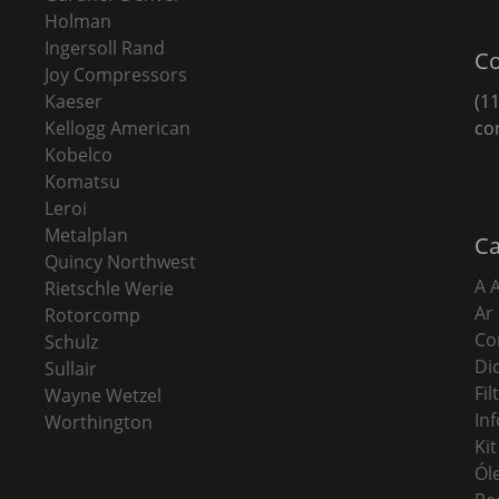
Holman
Ingersoll Rand
Co
Joy Compressors
Kaeser
(11
Kellogg American
co
Kobelco
Komatsu
Leroi
Metalplan
Ca
Quincy Northwest
A 
Rietschle Werie
Ar
Rotorcomp
Co
Schulz
Di
Sullair
Fi
Wayne Wetzel
In
Worthington
Ki
Ól