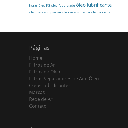
óleo lubrificante
horas
óleo FG
óleo food grade
óleo para compressor
óleo semi sintético
óleo sintético
Páginas
Home
Filtros de Ar
Filtros de Óleo
Filtros Separadores de Ar e Óleo
Óleos Lubrificantes
Marcas
Rede de Ar
Contato