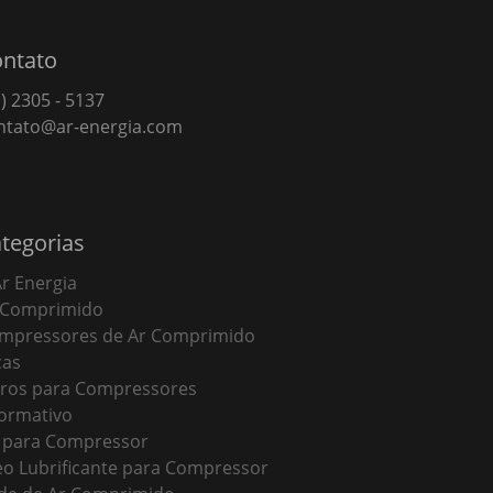
ntato
) 2305 - 5137
ntato@ar-energia.com
tegorias
Ar Energia
 Comprimido
mpressores de Ar Comprimido
cas
ltros para Compressores
formativo
t para Compressor
eo Lubrificante para Compressor