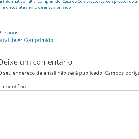
Categories
Informativo
Tags
ar comprimido
,
Casa de Compressores
,
compressor de a
r e óleo
,
tratamento de ar comprimido
avegação
revious
vious
tral de Ar Comprimido
Next
e
t:
post:
tigos
Deixe um comentário
O seu endereço de email não será publicado.
Campos obrig
Comentário