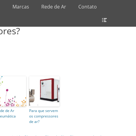
s
Marcas
Rede de Ar
Contato
Header
Toggle
ores?
de de Ar
Para que servem
eumática
os compressores
de ar?