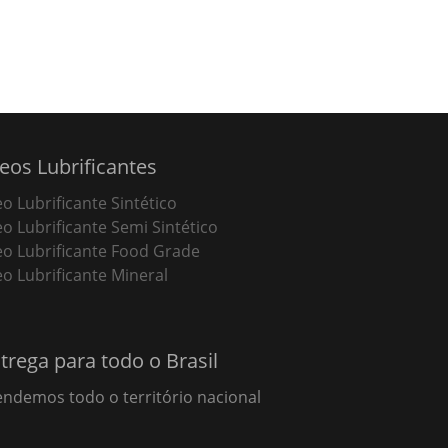
eos Lubrificantes
eo Lubrificante Sintético
eo Lubrificante Semi Sintético
eo Lubrificante Food Grade
eo Lubrificante Mineral
trega para todo o Brasil
endemos todo o território nacional