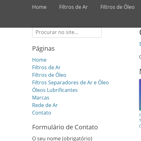
Primary Menu
Skip
Home
Filtros de Ar
Filtros de Óleo
to
content
Search
for:
Páginas
Home
Filtros de Ar
Filtros de Óleo
Filtros Separadores de Ar e Óleo
Óleos Lubrificantes
Marcas
Rede de Ar
Contato
C
Formulário de Contato
O seu nome (obrigatório)