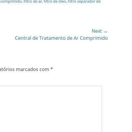
r comprimido
,
filtro de ar
,
filtro de óleo
,
filtro separador de
Next →
Central de Tratamento de Ar Comprimido
atórios marcados com
*