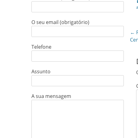
a
O seu email (obrigatório)
N
← P
Pre
Cen
d
Telefone
pos
ar
Assunto
A sua mensagem