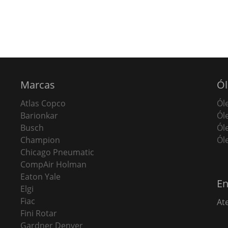
Marcas
Ól
Atlas Copco
Ól
Barionkar
Ól
Busch
Ól
Champion
Ól
Chicago Pneumatic
CompAir Holman
Eaton Yale
En
Elgi
Fiac
At
Fini Rotar
Gardner Denver