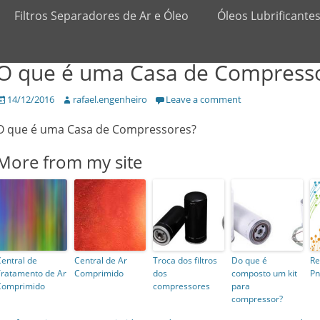
Filtros Separadores de Ar e Óleo
Óleos Lubrificante
O que é uma Casa de Compress
Posted
14/12/2016
Author
rafael.engenheiro
Leave a comment
on
O que é uma Casa de Compressores?
More from my site
entral de
Central de Ar
Troca dos filtros
Do que é
Re
Tratamento de Ar
Comprimido
dos
composto um kit
Pn
Comprimido
compressores
para
compressor?