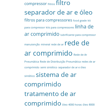
filtro
compressor
filtros
separador de ar e óleo
filtros para compressores
food grade
kit
linha de
para compressor
kits para compressores
ar comprimido
lubrificante para compressor
rede de
manutenção
mineral
rede de ar
ar comprimido
Rede de Ar
Pneumática
Rede de Distribuição Pneumática
redes de ar
comprimido
semi sintético
separador de ar e óleo
sistema de ar
sintético
comprimido
tratamento de ar
comprimido
óleo 4000 horas
óleo 8000